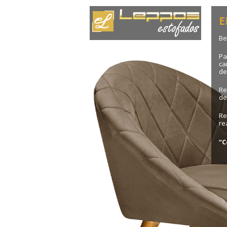
E
Be
Pa
ca
de
Re
de
Re
re
“C